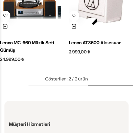
Lenco MC-660 Müzik Seti –
Lenco AT3600 Aksesuar
Gümüş
2.999,00
₺
24.999,00
₺
Gösterilen:
2
/
2
ürün
Müşteri Hizmetleri