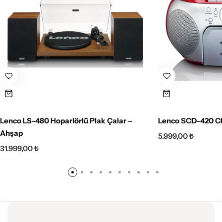
Lenco LS-480 Hoparlörlü Plak Çalar –
Lenco SCD-420 CD
Ahşap
5.999,00
₺
31.999,00
₺