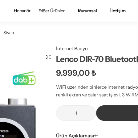
D
Hoparlör
Diğer Ürünler
Kurumsal
İletişim
– Siyah
İnternet Radyo
Lenco DIR-70 Bluetoot
9.999,00
₺
WiFi üzerinden binlerce internet rady
renkli ekran ve çalar saat işlevi. 3 W R
Ürün Açıklaması