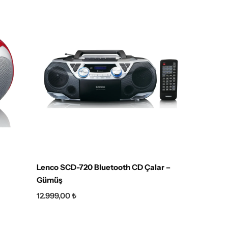
Lenco SCD-720 Bluetooth CD Çalar –
Lenco 
Gümüş
7.999,0
12.999,00
₺