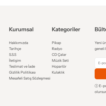
Kurumsal
Kategoriler
Bült
Hakkımızda
Pikap
Yeni ür
Tarihçe
Radyo
geneli 
S.S.S
CD Çalar
İletişim
Müzik Seti
Teslimat ve İade
Hoparlör
Gizlilik Politikası
Kulaklık
Mesafeli Satış Sözleşmesi
Ⓘ E-po
olursu