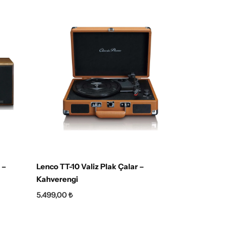
 –
Lenco TT-10 Valiz Plak Çalar –
Lenco L
Kahverengi
13.999
5.499,00
₺