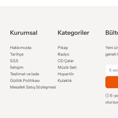
Kurumsal
Kategoriler
Bült
Hakkımızda
Pikap
Yeni ür
Tarihçe
Radyo
geneli 
S.S.S
CD Çalar
İletişim
Müzik Seti
Teslimat ve İade
Hoparlör
Gizlilik Politikası
Kulaklık
Mesafeli Satış Sözleşmesi
Ⓘ E-po
olursu