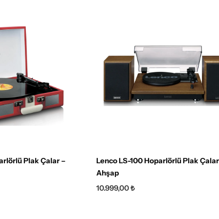
rlörlü Plak Çalar –
Lenco LS-100 Hoparlörlü Plak Çalar
Ahşap
10.999,00
₺