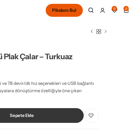
0
0
Pikabını Bul
 Plak Çalar – Turkuaz
5 ve 78 devir/dk hız seçenekleri ve USB bağlantı
dosyalara dönüştürme özelliğiyle öne çıkan
Sepete Ekle