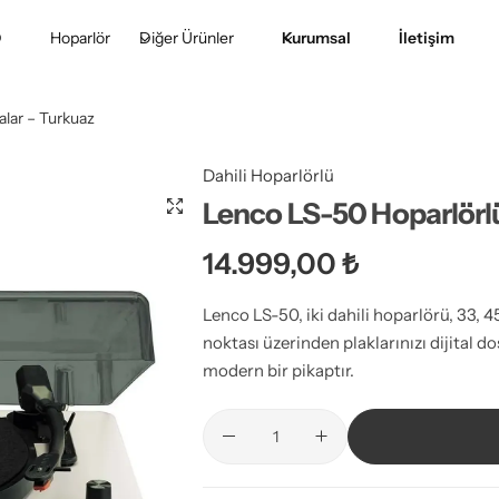
D
Hoparlör
Diğer Ürünler
Kurumsal
İletişim
alar – Turkuaz
Dahili Hoparlörlü
Lenco LS-50 Hoparlörlü
14.999,00
₺
Lenco LS-50, iki dahili hoparlörü, 33, 4
noktası üzerinden plaklarınızı dijital 
modern bir pikaptır.