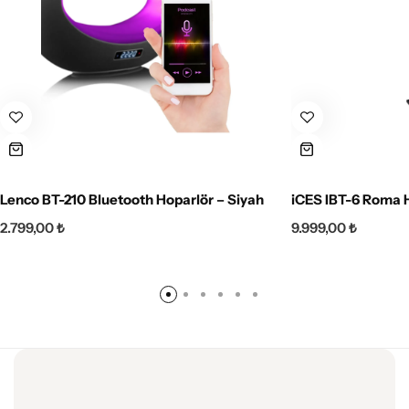
Lenco BT-210 Bluetooth Hoparlör – Siyah
iCES IBT-6 Roma 
2.799,00
₺
9.999,00
₺