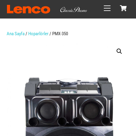
Skip
C
Menu
to
content
Ana Sayfa
/
Hoparlörler
/ PMX-350