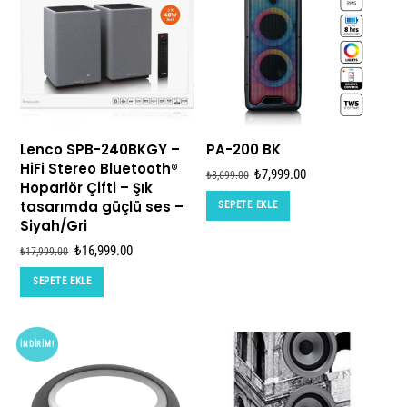
Lenco SPB-240BKGY –
PA-200 BK
HiFi Stereo Bluetooth®
Orijinal
Şu
₺
7,999.00
₺
8,699.00
Hoparlör Çifti – Şık
fiyat:
andaki
tasarımda güçlü ses –
SEPETE EKLE
₺8,699.00.
fiyat:
Siyah/Gri
₺7,999.00.
Orijinal
Şu
₺
16,999.00
₺
17,999.00
fiyat:
andaki
SEPETE EKLE
₺17,999.00.
fiyat:
₺16,999.00.
İNDIRIM!