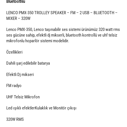
Bluetoothlu
LENCO PMX-350 TROLLEY SPEAKER – FM – 2 USB – BLUETOOTH –
MIXER – 320W
Lenco PMX-350, Lenco taşınabilir ses sistemi ürünümüz 320 watt rms
ses gücüne sahip, efektli dj mikserli, bluetooth kontrollü ve uhf telsiz
mikrofonlu hoparlör sistemi modelidir.
Özellikleri
Dahili şarj edilebilir batarya
Efektli Dj mikseri
FM radyo
UHF Telsiz Mikrofon
Led ışıklı efektlerKulaklık ve Monitör çıkışı
320W RMS