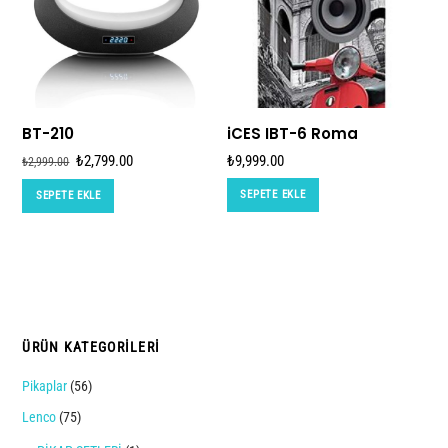
BT-210
iCES IBT-6 Roma
Orijinal
Şu
₺
2,799.00
₺
9,999.00
₺
2,999.00
fiyat:
andaki
SEPETE EKLE
SEPETE EKLE
₺2,999.00.
fiyat:
₺2,799.00.
ÜRÜN KATEGORILERI
Pikaplar
(56)
Lenco
(75)