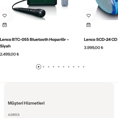
Lenco BTC-055 Bluetooth Hoparlör –
Lenco SCD-24 CD 
Siyah
3.999,00
₺
2.499,00
₺
Müşteri Hizmetleri
ADRES